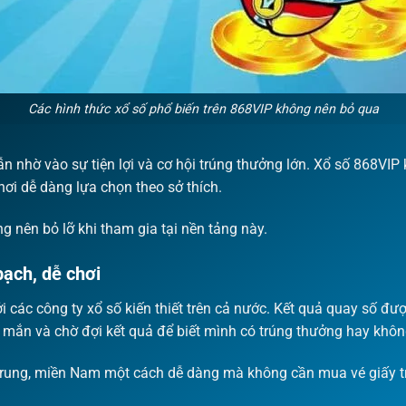
Các hình thức xổ số phổ biến trên 868VIP không nên bỏ qua
dẫn nhờ vào sự tiện lợi và cơ hội trúng thưởng lớn. Xổ số 868V
hơi dễ dàng lựa chọn theo sở thích.
 nên bỏ lỡ khi tham gia tại nền tảng này.
ạch, dễ chơi
ởi các công ty xổ số kiến thiết trên cả nước. Kết quả quay số 
 mắn và chờ đợi kết quả để biết mình có trúng thưởng hay khô
 Trung, miền Nam một cách dễ dàng mà không cần mua vé giấy t