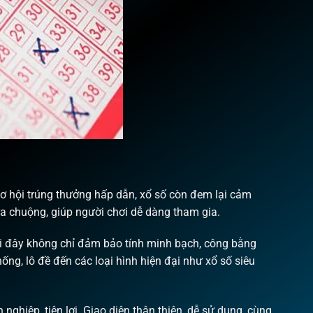
cơ hội trúng thưởng hấp dẫn, xổ số còn đem lại cảm
 ưa chuộng, giúp người chơi dễ dàng tham gia.
tại đây không chỉ đảm bảo tính minh bạch, công bằng
ống, lô đề đến các loại hình hiện đại như xổ số siêu
nghiệp, tiện lợi. Giao diện thân thiện, dễ sử dụng, cùng