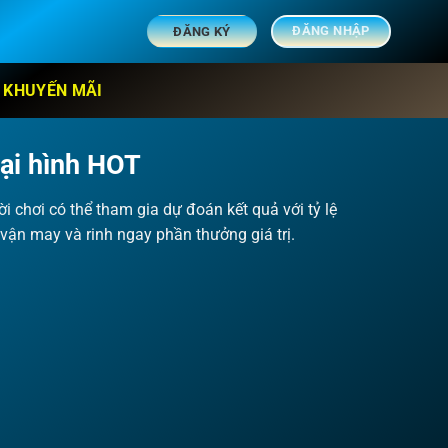
ĐĂNG NHẬP
ĐĂNG KÝ
KHUYẾN MÃI
oại hình HOT
i chơi có thể tham gia dự đoán kết quả với tỷ lệ
 vận may và rinh ngay phần thưởng giá trị.