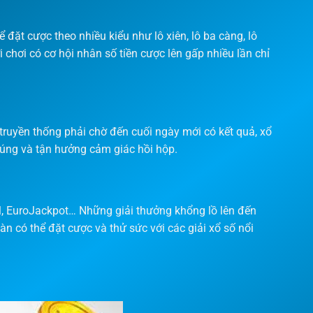
 đặt cược theo nhiều kiểu như lô xiên, lô ba càng, lô
 chơi có cơ hội nhân số tiền cược lên gấp nhiều lần chỉ
truyền thống phải chờ đến cuối ngày mới có kết quả, xổ
trúng và tận hưởng cảm giác hồi hộp.
ll, EuroJackpot… Những giải thưởng khổng lồ lên đến
àn có thể đặt cược và thử sức với các giải xổ số nổi