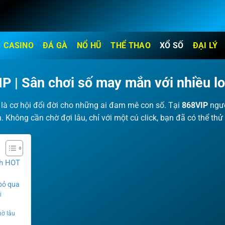
CASINO
ĐÁ GÀ
NỔ HŨ
THỂ THAO
XỔ SỐ
ĐẠI LÝ
P | Sân chơi số may mắn với nhiều l
 là cơ hội đổi đời cho những ai đam mê con số. Tại
868VIP
ngườ
 Không cần chờ đợi lâu, chỉ với một cú click, bạn đã có thể thử
nh HOT
bỏ qua
i
hờ lâu