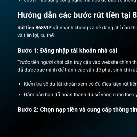
Hướng dẫn các bước rút tiền tại 
Rút tiền 868VIP
rất nhanh chóng và dễ dàng chỉ cần thự
và tiện lợi, cụ thể:
Bước 1: Đăng nhập tài khoản nhà cái
Trước tiên người chơi cần truy cập vào website chính
đã được xác minh để tránh các vấn đề phát sinh khi rút 
Kiểm tra số dư tài khoản xem có đủ điều kiện rút tiề
Đảm bảo bạn đã hoàn thành đủ số vòng cược theo y
Bước 2: Chọn nạp tiền và cung cấp thông ti