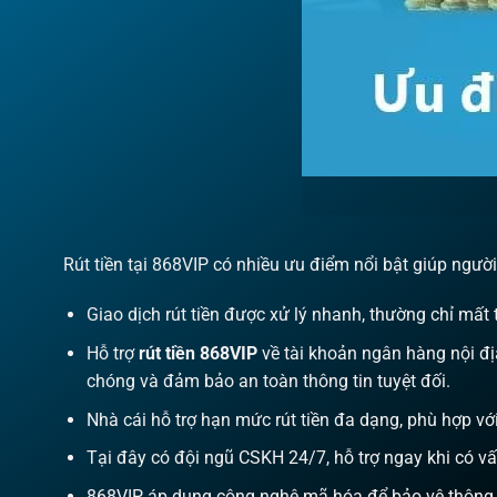
Rút tiền tại 868VIP có nhiều ưu điểm nổi bật giúp ngườ
Giao dịch rút tiền được xử lý nhanh, thường chỉ mất t
Hỗ trợ
rút tiền 868VIP
về tài khoản ngân hàng nội đ
chóng và đảm bảo an toàn thông tin tuyệt đối.
Nhà cái hỗ trợ hạn mức rút tiền đa dạng, phù hợp với
Tại đây có đội ngũ CSKH 24/7, hỗ trợ ngay khi có vấ
868VIP áp dụng công nghệ mã hóa để bảo vệ thông ti