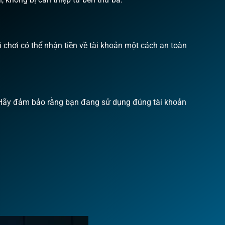
 chơi có thể nhận tiền về tài khoản một cách an toàn
. Hãy đảm bảo rằng bạn đang sử dụng đúng tài khoản