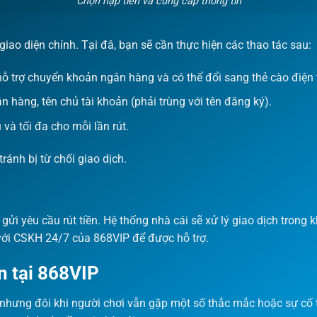
Chọn nạp tiền và cung cấp thông tin
iao diện chính. Tại đâ, bạn sẽ cần thực hiện các thao tác sau:
hỗ trợ chuyển khoản ngân hàng và có thể đổi sang thẻ cào điện 
n hàng, tên chủ tài khoản (phải trùng với tên đăng ký).
 và tối đa cho mỗi lần rút.
ránh bị từ chối giao dịch.
ửi yêu cầu rút tiền. Hệ thống nhà cái sẽ xử lý giao dịch trong 
y với CSKH 24/7 của 868VIP để được hỗ trợ.
n tại 868VIP
nhưng đôi khi người chơi vẫn gặp một số thắc mắc hoặc sự cố t