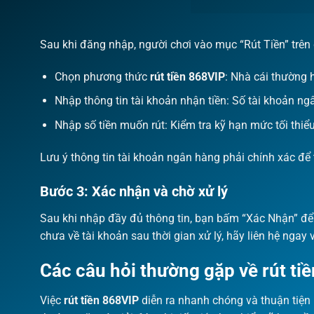
Sau khi đăng nhập, người chơi vào mục “Rút Tiền” trên g
Chọn phương thức
rút tiền 868VIP
: Nhà cái thường 
Nhập thông tin tài khoản nhận tiền: Số tài khoản ngâ
Nhập số tiền muốn rút: Kiểm tra kỹ hạn mức tối thiểu
Lưu ý thông tin tài khoản ngân hàng phải chính xác để t
Bước 3: Xác nhận và chờ xử lý
Sau khi nhập đầy đủ thông tin, bạn bấm “Xác Nhận” để g
chưa về tài khoản sau thời gian xử lý, hãy liên hệ nga
Các câu hỏi thường gặp về rút tiề
Việc
rút tiền 868VIP
diễn ra nhanh chóng và thuận tiện 