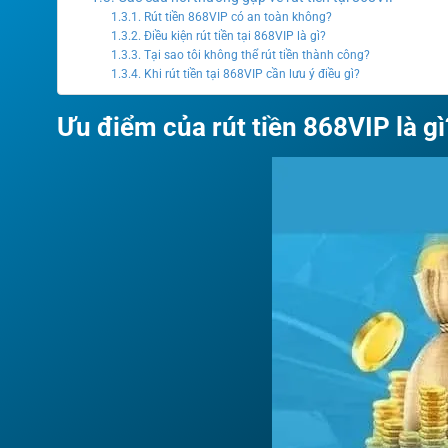
Rút tiền 868VIP có an toàn không?
Điều kiện rút tiền tại 868VIP là gì?
Tại sao tôi không thể rút tiền thành công?
Khi rút tiền tại 868VIP cần lưu ý điều gì?
Ưu điểm của rút tiền 868VIP là gì