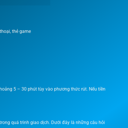
thoại, thẻ game
khoảng 5 – 30 phút tùy vào phương thức rút. Nếu tiền
rong quá trình giao dịch. Dưới đây là những câu hỏi