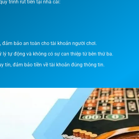
y trình rút tiền tại nhà cái:
, đảm bảo an toàn cho tài khoản người chơi.
 lý tự động và không có sự can thiệp từ bên thứ ba.
y tín, đảm bảo tiền về tài khoản đúng thông tin.