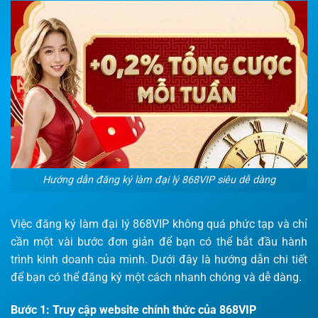
Hướng dẫn đăng ký làm đại lý 868VIP siêu dễ dàng
Việc đăng ký làm đại lý 868VIP không quá phức tạp và chỉ
cần một vài bước đơn giản để bạn có thể bắt đầu hành
trình kinh doanh của mình. Dưới đây là hướng dẫn chi tiết
để bạn có thể đăng ký một cách nhanh chóng và dễ dàng.
Bước 1: Truy cập website chính thức của 868VIP