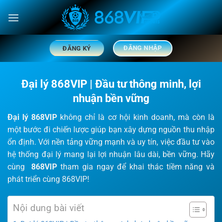
Chuyển
đến
nội
dung
ĐĂNG NHẬP
ĐĂNG KÝ
Đại lý 868VIP | Đầu tư thông minh, lợi
nhuận bền vững
Đại lý 868VIP
không chỉ là cơ hội kinh doanh, mà còn là
một bước đi chiến lược giúp bạn xây dựng nguồn thu nhập
ổn định. Với nền tảng vững mạnh và uy tín, việc đầu tư vào
hệ thống đại lý mang lại lợi nhuận lâu dài, bền vững. Hãy
cùng
868VIP
tham gia ngay để khai thác tiềm năng và
phát triển cùng 868VIP!
Nội dung bài viết