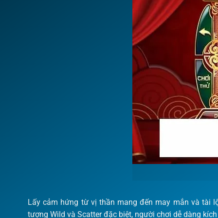
Lấy cảm hứng từ vị thần mang đến may mắn và tài lộc
tượng Wild và Scatter đặc biệt, người chơi dễ dàng kích