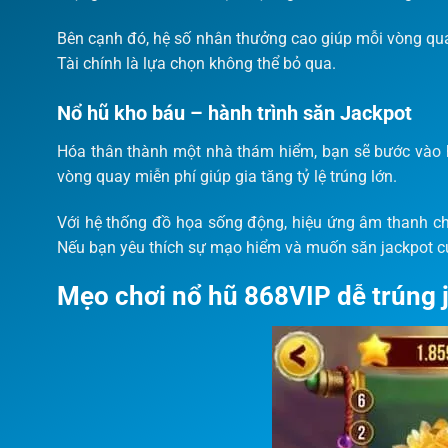
Bên cạnh đó, hệ số nhân thưởng cao giúp mỗi vòng qua
Tài chính là lựa chọn không thể bỏ qua.
Nổ hũ kho báu – hành trình săn Jackpot
Hóa thân thành một nhà thám hiểm, bạn sẽ bước vào hà
vòng quay miễn phí giúp gia tăng tỷ lệ trúng lớn.
Với hệ thống đồ họa sống động, hiệu ứng âm thanh c
Nếu bạn yêu thích sự mạo hiểm và muốn săn jackpot cự
Mẹo chơi nổ hũ 868VIP dễ trúng 