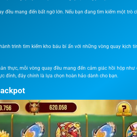
y đều mang đến bất ngờ lớn. Nếu bạn đang tìm kiếm một trò c
nh trình tìm kiếm kho báu bí ẩn với những vòng quay kịch tí
hân thực, mỗi vòng quay đều mang đến cảm giác hồi hộp như đ
c đỉnh, đây chính là lựa chọn hoàn hảo dành cho bạn.
jackpot