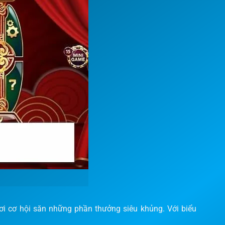
ơi cơ hội săn những phần thưởng siêu khủng. Với biểu