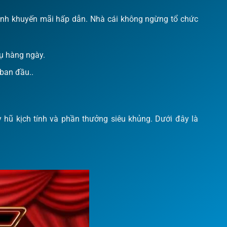
rình khuyến mãi hấp dẫn. Nhà cái không ngừng tổ chức
ụ hàng ngày.
ban đầu..
hũ kịch tính và phần thưởng siêu khủng. Dưới đây là