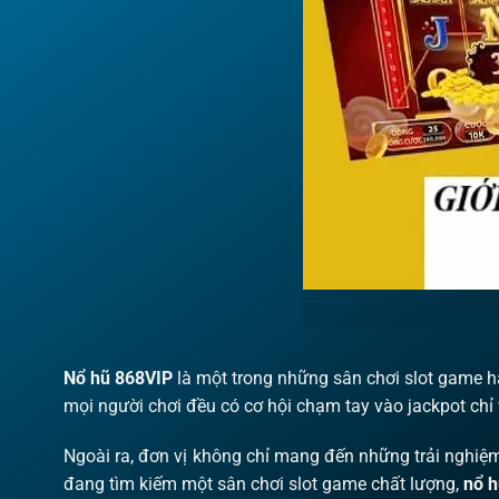
Nổ hũ 868VIP
là một trong những sân chơi slot game hàn
mọi người chơi đều có cơ hội chạm tay vào jackpot chỉ 
Ngoài ra, đơn vị không chỉ mang đến những trải nghiệm
đang tìm kiếm một sân chơi slot game chất lượng,
nổ h