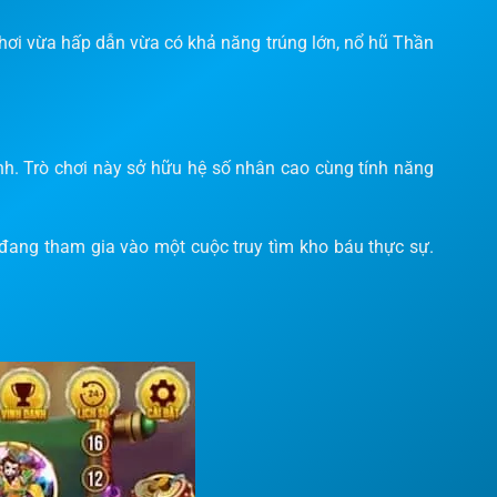
hơi vừa hấp dẫn vừa có khả năng trúng lớn, nổ hũ Thần
nh. Trò chơi này sở hữu hệ số nhân cao cùng tính năng
ang tham gia vào một cuộc truy tìm kho báu thực sự.