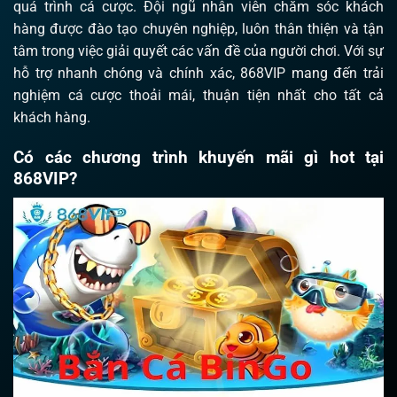
quá trình cá cược. Đội ngũ nhân viên chăm sóc khách
hàng được đào tạo chuyên nghiệp, luôn thân thiện và tận
tâm trong việc giải quyết các vấn đề của người chơi. Với sự
hỗ trợ nhanh chóng và chính xác, 868VIP mang đến trải
nghiệm cá cược thoải mái, thuận tiện nhất cho tất cả
khách hàng.
Có các chương trình khuyến mãi gì hot tại
868VIP?