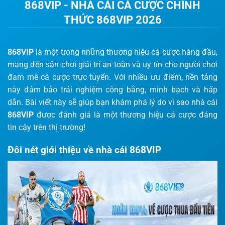
868VIP - NHÀ CÁI CÁ CƯỢC CHÍNH
THỨC 868VIP 2026
868VIP
là một trong những thương hiệu cá cược hàng đầu,
mang đến sân chơi giải trí an toàn và uy tín cho người chơi
đam mê cá cược trực tuyến. Với nhiều ưu điểm, nền tảng
này đảm bảo trải nghiệm công bằng, minh bạch và hấp
dẫn. Bài viết này sẽ giúp bạn khám phá lý do vì sao nhà cái
868VIP
được đánh giá là một thương hiệu cá cược đáng
tin cậy trên thị trường!
Đôi nét giới thiệu về nhà cái 868VIP