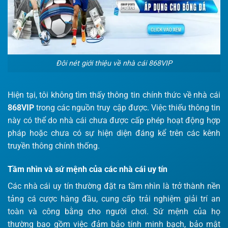
Đôi nét giới thiệu về nhà cái 868VIP
Hiện tại, tôi không tìm thấy thông tin chính thức về nhà cái
868VIP
trong các nguồn truy cập được. Việc thiếu thông tin
này có thể do nhà cái chưa được cấp phép hoạt động hợp
pháp hoặc chưa có sự hiện diện đáng kể trên các kênh
truyền thông chính thống.
Tầm nhìn và sứ mệnh của các nhà cái uy tín
Các nhà cái uy tín thường đặt ra tầm nhìn là trở thành nền
tảng cá cược hàng đầu, cung cấp trải nghiệm giải trí an
toàn và công bằng cho người chơi. Sứ mệnh của họ
thường bao gồm việc đảm bảo tính minh bạch, bảo mật