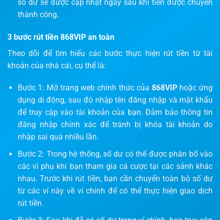
số dư sẽ được cập nhật ngay sau khi tiền được chuyển
thành công.
3 bước rút tiền 868VIP an toàn
Theo dõi để tìm hiểu các bước thực hiện rút tiền từ tài
khoản của nhà cái, cụ thể là:
Bước 1: Mở trang web chính thức của
868VIP
hoặc ứng
dụng di động, sau đó nhập tên đăng nhập và mật khẩu
để truy cập vào tài khoản của bạn. Đảm bảo thông tin
đăng nhập chính xác để tránh bị khóa tài khoản do
nhập sai quá nhiều lần.
Bước 2: Trong hệ thống, số dư có thể được phân bổ vào
các ví phụ khi bạn tham gia cá cược tại các sảnh khác
nhau. Trước khi rút tiền, bạn cần chuyển toàn bộ số dư
từ các ví này về ví chính để có thể thực hiện giao dịch
rút tiền.