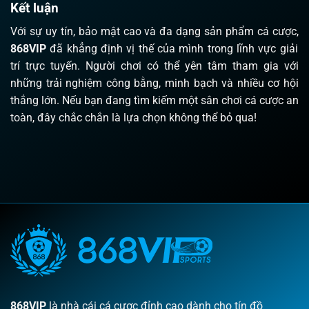
Kết luận
Với sự uy tín, bảo mật cao và đa dạng sản phẩm cá cược,
868VIP
đã khẳng định vị thế của mình trong lĩnh vực giải
trí trực tuyến. Người chơi có thể yên tâm tham gia với
những trải nghiệm công bằng, minh bạch và nhiều cơ hội
thắng lớn. Nếu bạn đang tìm kiếm một sân chơi cá cược an
toàn, đây chắc chắn là lựa chọn không thể bỏ qua!
868VIP
là nhà cái cá cược đỉnh cao dành cho tín đồ