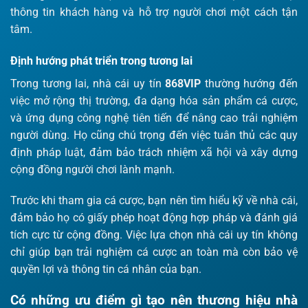
thông tin khách hàng và hỗ trợ người chơi một cách tận
tâm.
Định hướng phát triển trong tương lai
Trong tương lai, nhà cái uy tín
868VIP
thường hướng đến
việc mở rộng thị trường, đa dạng hóa sản phẩm cá cược,
và ứng dụng công nghệ tiên tiến để nâng cao trải nghiệm
người dùng. Họ cũng chú trọng đến việc tuân thủ các quy
định pháp luật, đảm bảo trách nhiệm xã hội và xây dựng
cộng đồng người chơi lành mạnh.
Trước khi tham gia cá cược, bạn nên tìm hiểu kỹ về nhà cái,
đảm bảo họ có giấy phép hoạt động hợp pháp và đánh giá
tích cực từ cộng đồng. Việc lựa chọn nhà cái uy tín không
chỉ giúp bạn trải nghiệm cá cược an toàn mà còn bảo vệ
quyền lợi và thông tin cá nhân của bạn.
Có những ưu điểm gì tạo nên thương hiệu nhà