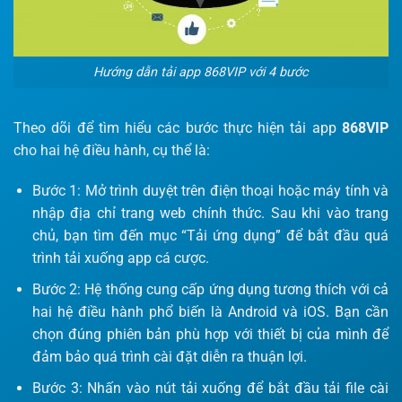
Hướng dẫn tải app 868VIP với 4 bước
Theo dõi để tìm hiểu các bước thực hiện tải app
868VIP
cho hai hệ điều hành, cụ thể là:
Bước 1: Mở trình duyệt trên điện thoại hoặc máy tính và
nhập địa chỉ trang web chính thức. Sau khi vào trang
chủ, bạn tìm đến mục “Tải ứng dụng” để bắt đầu quá
trình tải xuống app cá cược.
Bước 2: Hệ thống cung cấp ứng dụng tương thích với cả
hai hệ điều hành phổ biến là Android và iOS. Bạn cần
chọn đúng phiên bản phù hợp với thiết bị của mình để
đảm bảo quá trình cài đặt diễn ra thuận lợi.
Bước 3: Nhấn vào nút tải xuống để bắt đầu tải file cài