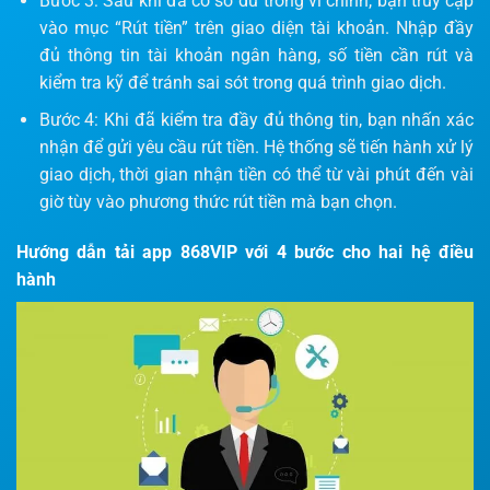
Bước 3: Sau khi đã có số dư trong ví chính, bạn truy cập
vào mục “Rút tiền” trên giao diện tài khoản. Nhập đầy
đủ thông tin tài khoản ngân hàng, số tiền cần rút và
kiểm tra kỹ để tránh sai sót trong quá trình giao dịch.
Bước 4: Khi đã kiểm tra đầy đủ thông tin, bạn nhấn xác
nhận để gửi yêu cầu rút tiền. Hệ thống sẽ tiến hành xử lý
giao dịch, thời gian nhận tiền có thể từ vài phút đến vài
giờ tùy vào phương thức rút tiền mà bạn chọn.
Hướng dẫn tải app 868VIP với 4 bước cho hai hệ điều
hành