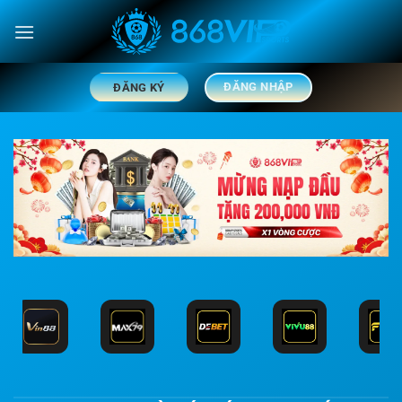
Chuyển
đến
nội
dung
ĐĂNG NHẬP
ĐĂNG KÝ