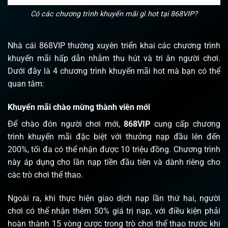
Có các chương trình khuyến mãi gì hot tại 868VIP?
Nhà cái 868VIP thường xuyên triển khai các chương trình
khuyến mãi hấp dẫn nhằm thu hút và tri ân người chơi.
Dưới đây là 4 chương trình khuyến mãi hot mà bạn có thể
quan tâm:
Khuyến mãi chào mừng thành viên mới
Để chào đón người chơi mới,
868VIP
cung cấp chương
trình khuyến mãi đặc biệt với thưởng nạp đầu lên đến
200%, tối đa có thể nhận được 10 triệu đồng. Chương trình
này áp dụng cho lần nạp tiền đầu tiên và dành riêng cho
các trò chơi thể thao.
Ngoài ra, khi thực hiện giao dịch nạp lần thứ hai, người
chơi có thể nhận thêm 50% giá trị nạp, với điều kiện phải
hoàn thành 15 vòng cược trong trò chơi thể thao trước khi