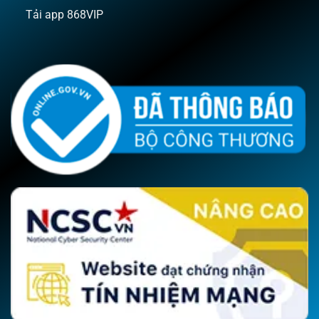
Tải app 868VIP